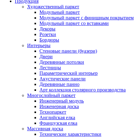
Продукция
Художественный паркет
Модульный паркет
Модульный паркет с финишным покрытием
Модульный паркет со вставками
Декоры
Розетки
Бордюры
Интерьеры
Стеновые панели (буазери)
Двери
Деревянные потолки
Лестницы
Параметрический интерьер
Акустические панели
Деревянные панно
Арт коллекция столярного производства
Многослойный паркет
Инженерный модуль
Инженерная доска
Технопаркет
Английская елка
Французская елка
Массивная доска
Технические характеристики