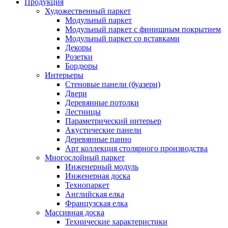
Продукция
Художественный паркет
Модульный паркет
Модульный паркет с финишным покрытием
Модульный паркет со вставками
Декоры
Розетки
Бордюры
Интерьеры
Стеновые панели (буазери)
Двери
Деревянные потолки
Лестницы
Параметрический интерьер
Акустические панели
Деревянные панно
Арт коллекция столярного производства
Многослойный паркет
Инженерный модуль
Инженерная доска
Технопаркет
Английская елка
Французская елка
Массивная доска
Технические характеристики