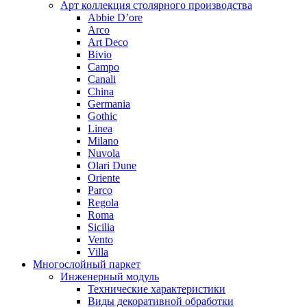
Арт коллекция столярного производства
Abbie D’ore
Arco
Art Deco
Bivio
Campo
Canali
China
Germania
Gothic
Linea
Milano
Nuvola
Olari Dune
Oriente
Parco
Regola
Roma
Sicilia
Vento
Villa
Многослойный паркет
Инженерный модуль
Технические характеристики
Виды декоративной обработки