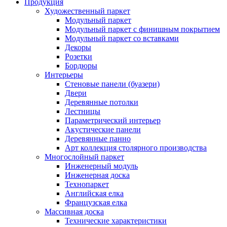
Продукция
Художественный паркет
Модульный паркет
Модульный паркет с финишным покрытием
Модульный паркет со вставками
Декоры
Розетки
Бордюры
Интерьеры
Стеновые панели (буазери)
Двери
Деревянные потолки
Лестницы
Параметрический интерьер
Акустические панели
Деревянные панно
Арт коллекция столярного производства
Многослойный паркет
Инженерный модуль
Инженерная доска
Технопаркет
Английская елка
Французская елка
Массивная доска
Технические характеристики