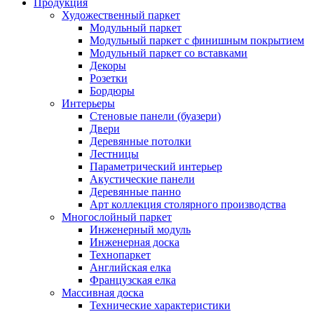
Продукция
Художественный паркет
Модульный паркет
Модульный паркет с финишным покрытием
Модульный паркет со вставками
Декоры
Розетки
Бордюры
Интерьеры
Стеновые панели (буазери)
Двери
Деревянные потолки
Лестницы
Параметрический интерьер
Акустические панели
Деревянные панно
Арт коллекция столярного производства
Многослойный паркет
Инженерный модуль
Инженерная доска
Технопаркет
Английская елка
Французская елка
Массивная доска
Технические характеристики