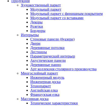
Продукция
Художественный паркет
Модульный паркет
Модульный паркет с финишным покрытием
Модульный паркет со вставками
Декоры
Розетки
Бордюры
Интерьеры
Стеновые панели (буазери)
Двери
Деревянные потолки
Лестницы
Параметрический интерьер
Акустические панели
Деревянные панно
Арт коллекция столярного производства
Многослойный паркет
Инженерный модуль
Инженерная доска
Технопаркет
Английская елка
Французская елка
Массивная доска
Технические характеристики