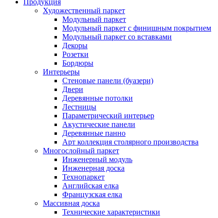
Продукция
Художественный паркет
Модульный паркет
Модульный паркет с финишным покрытием
Модульный паркет со вставками
Декоры
Розетки
Бордюры
Интерьеры
Стеновые панели (буазери)
Двери
Деревянные потолки
Лестницы
Параметрический интерьер
Акустические панели
Деревянные панно
Арт коллекция столярного производства
Многослойный паркет
Инженерный модуль
Инженерная доска
Технопаркет
Английская елка
Французская елка
Массивная доска
Технические характеристики