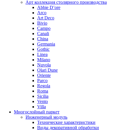
Арт коллекция столярного производства
Abbie D’ore
Arco
Art Deco
Bivio
Campo
Canali
China
Germania
Gothic
Linea
Milano
Nuvola
Olari Dune
Oriente
Parco
Regola
Roma
Sicilia
Vento
Villa
Многослойный паркет
Инженерный модуль
Технические характеристики
Виды декоративной обработки