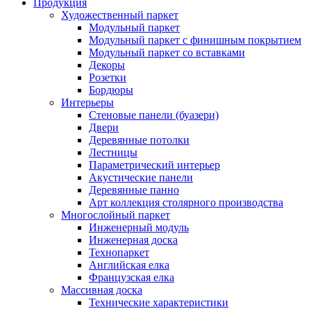
Продукция
Художественный паркет
Модульный паркет
Модульный паркет с финишным покрытием
Модульный паркет со вставками
Декоры
Розетки
Бордюры
Интерьеры
Стеновые панели (буазери)
Двери
Деревянные потолки
Лестницы
Параметрический интерьер
Акустические панели
Деревянные панно
Арт коллекция столярного производства
Многослойный паркет
Инженерный модуль
Инженерная доска
Технопаркет
Английская елка
Французская елка
Массивная доска
Технические характеристики