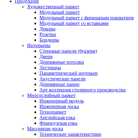
Продукция
Художественный паркет
Модульный паркет
Модульный паркет с финишным покрытием
Модульный паркет со вставками
Декоры
Розетки
Бордюры
Интерьеры
Стеновые панели (буазери)
Двери
Деревянные потолки
Лестницы
Параметрический интерьер
Акустические панели
Деревянные панно
Арт коллекция столярного производства
Многослойный паркет
Инженерный модуль
Инженерная доска
Технопаркет
Английская елка
Французская елка
Массивная доска
Технические характеристики