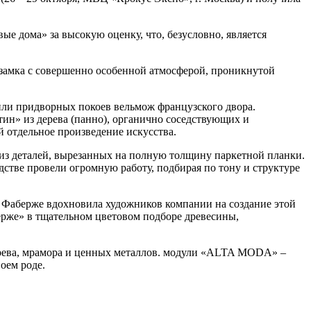
е дома» за высокую оценку, что, безусловно, является
 замка с совершенно особенной атмосферой, проникнутой
или придворных покоев вельмож французского двора.
ин» из дерева (панно), органично соседствующих и
й отдельное произведение искусства.
из деталей, вырезанных на полную толщину паркетной планки.
дстве провели огромную работу, подбирая по тону и структуре
о Фаберже вдохновила художников компании на создание этой
рже» в тщательном цветовом подборе древесины,
рева, мрамора и ценных металлов. модули «ALTA MODA» –
оем роде.