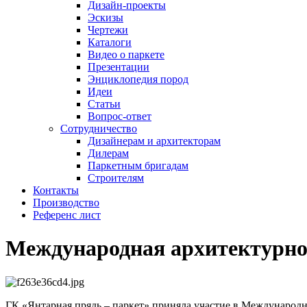
Дизайн-проекты
Эскизы
Чертежи
Каталоги
Видео о паркете
Презентации
Энциклопедия пород
Идеи
Статьи
Вопрос-ответ
Сотрудничество
Дизайнерам и архитекторам
Дилерам
Паркетным бригадам
Строителям
Контакты
Производство
Референс лист
Международная архитектурн
ГК «Янтарная прядь – паркет» приняла участие в Междунаро