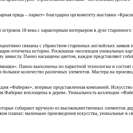
рная прядь – паркет» благодарна оргкомитету выставки «Красивы
 островок 18 века с характерным интерьером в духе старинного
оциативно связаны с убранством старинных английских замков 
арм отпечатка истории. Роскошная «коллекция уникальных карт
ему замыслу. Панно насыщены цветом, каждое представляют собо
«мишки». Панно выполнены по паркетной технологии и состоят 
а большое количество различных элементов. Мастера на произво
екция «Фаберже», впервые представленная компанией. Искусств
я Фаберже воплощены в дереве. Уникальность коллекции «Фабе
торые собирают вручную из высококачественных элементов де
ком планах: маленькие произведения искусства, уникальные в св