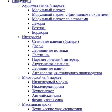
Продукция
Художественный паркет
Модульный паркет
Модульный паркет с финишным покрытием
Модульный паркет со вставками
Декоры
Розетки
Бордюры
Интерьеры
Стеновые панели (буазери)
Двери
Деревянные потолки
Лестницы
Параметрический интерьер
Акустические панели
Деревянные панно
Арт коллекция столярного производства
Многослойный паркет
Инженерный модуль
Инженерная доска
Технопаркет
Английская елка
Французская елка
Массивная доска
Технические характеристики