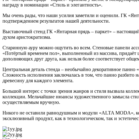
награду в номинации «Стиль и элегантность».
Мы очень рады, что наши усилия заметили и оценили. ГК «Янта
подтверждением результатов нашей деятельности.
Выставочный стенд ГК «Янтарная прядь – паркет» – настоящий
духом аристократизма.
Старинную ауру можно ощутить во всем. Стеновые панели асс
«Потёртый временем пол», выполненный из массива, придаёт ш
дополняющих друг друга, как нельзя более соответствует общ
Центральная деталь стенда – необычайно декоративное панно 
Сложность исполнения заключалась в том, что панно разбито н
древесину для каждого элемента.
Большой интерес с точки зрения жанров и стиля вызвала колл
коллекции. Мельчайшие нюансы художественного замысла стил
осуществляемым вручную.
Никого не оставили равнодушным и модули «ALTA MODA», ко
эксклюзивный продукт, как в технологическом, так и эстетичес