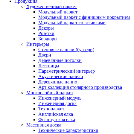
Продукция
Художественный паркет
Модульный паркет
Модульный паркет с финишным покрытием
Модульный паркет со вставками
Декоры
Розетки
Бордюры
Интерьеры
Стеновые панели (буазери)
Двери
Деревянные потолки
Лестницы
Параметрический интерьер
Акустические панели
Деревянные панно
Арт коллекция столярного производства
Многослойный паркет
Инженерный модуль
Инженерная доска
Технопаркет
Английская елка
Французская елка
Массивная доска
Технические характеристики