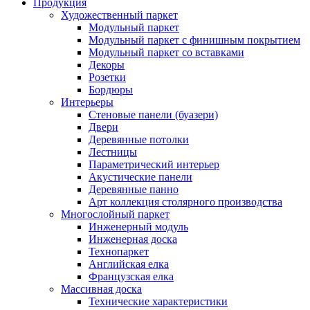
Продукция
Художественный паркет
Модульный паркет
Модульный паркет с финишным покрытием
Модульный паркет со вставками
Декоры
Розетки
Бордюры
Интерьеры
Стеновые панели (буазери)
Двери
Деревянные потолки
Лестницы
Параметрический интерьер
Акустические панели
Деревянные панно
Арт коллекция столярного производства
Многослойный паркет
Инженерный модуль
Инженерная доска
Технопаркет
Английская елка
Французская елка
Массивная доска
Технические характеристики