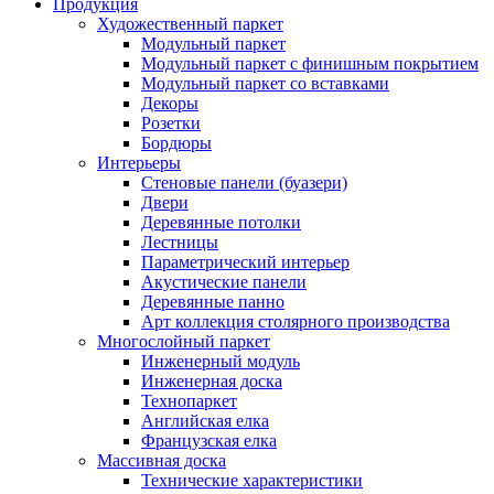
Продукция
Художественный паркет
Модульный паркет
Модульный паркет с финишным покрытием
Модульный паркет со вставками
Декоры
Розетки
Бордюры
Интерьеры
Стеновые панели (буазери)
Двери
Деревянные потолки
Лестницы
Параметрический интерьер
Акустические панели
Деревянные панно
Арт коллекция столярного производства
Многослойный паркет
Инженерный модуль
Инженерная доска
Технопаркет
Английская елка
Французская елка
Массивная доска
Технические характеристики