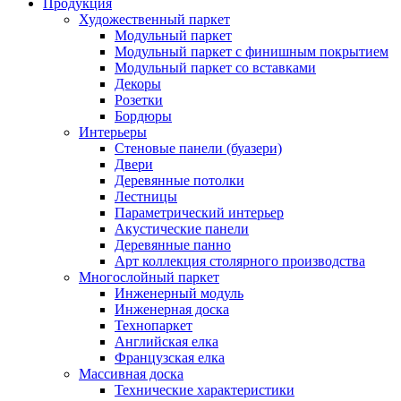
Продукция
Художественный паркет
Модульный паркет
Модульный паркет с финишным покрытием
Модульный паркет со вставками
Декоры
Розетки
Бордюры
Интерьеры
Стеновые панели (буазери)
Двери
Деревянные потолки
Лестницы
Параметрический интерьер
Акустические панели
Деревянные панно
Арт коллекция столярного производства
Многослойный паркет
Инженерный модуль
Инженерная доска
Технопаркет
Английская елка
Французская елка
Массивная доска
Технические характеристики