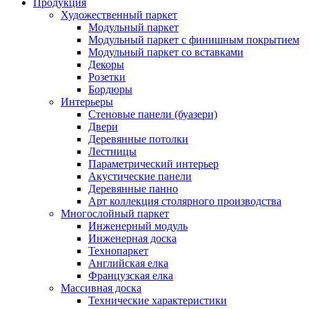
Продукция
Художественный паркет
Модульный паркет
Модульный паркет с финишным покрытием
Модульный паркет со вставками
Декоры
Розетки
Бордюры
Интерьеры
Стеновые панели (буазери)
Двери
Деревянные потолки
Лестницы
Параметрический интерьер
Акустические панели
Деревянные панно
Арт коллекция столярного производства
Многослойный паркет
Инженерный модуль
Инженерная доска
Технопаркет
Английская елка
Французская елка
Массивная доска
Технические характеристики