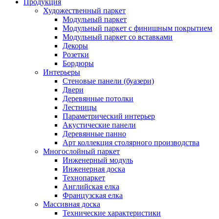
Продукция
Художественный паркет
Модульный паркет
Модульный паркет с финишным покрытием
Модульный паркет со вставками
Декоры
Розетки
Бордюры
Интерьеры
Стеновые панели (буазери)
Двери
Деревянные потолки
Лестницы
Параметрический интерьер
Акустические панели
Деревянные панно
Арт коллекция столярного производства
Многослойный паркет
Инженерный модуль
Инженерная доска
Технопаркет
Английская елка
Французская елка
Массивная доска
Технические характеристики