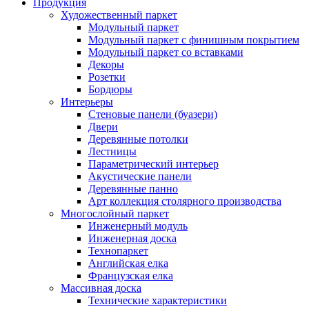
Продукция
Художественный паркет
Модульный паркет
Модульный паркет с финишным покрытием
Модульный паркет со вставками
Декоры
Розетки
Бордюры
Интерьеры
Стеновые панели (буазери)
Двери
Деревянные потолки
Лестницы
Параметрический интерьер
Акустические панели
Деревянные панно
Арт коллекция столярного производства
Многослойный паркет
Инженерный модуль
Инженерная доска
Технопаркет
Английская елка
Французская елка
Массивная доска
Технические характеристики