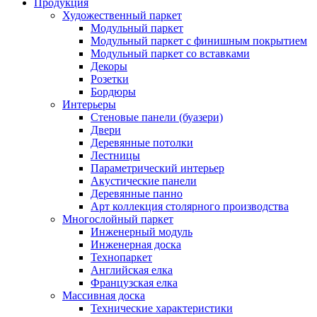
Продукция
Художественный паркет
Модульный паркет
Модульный паркет с финишным покрытием
Модульный паркет со вставками
Декоры
Розетки
Бордюры
Интерьеры
Стеновые панели (буазери)
Двери
Деревянные потолки
Лестницы
Параметрический интерьер
Акустические панели
Деревянные панно
Арт коллекция столярного производства
Многослойный паркет
Инженерный модуль
Инженерная доска
Технопаркет
Английская елка
Французская елка
Массивная доска
Технические характеристики