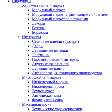
Продукция
Художественный паркет
Модульный паркет
Модульный паркет с финишным покрытием
Модульный паркет со вставками
Декоры
Розетки
Бордюры
Интерьеры
Стеновые панели (буазери)
Двери
Деревянные потолки
Лестницы
Параметрический интерьер
Акустические панели
Деревянные панно
Арт коллекция столярного производства
Многослойный паркет
Инженерный модуль
Инженерная доска
Технопаркет
Английская елка
Французская елка
Массивная доска
Технические характеристики