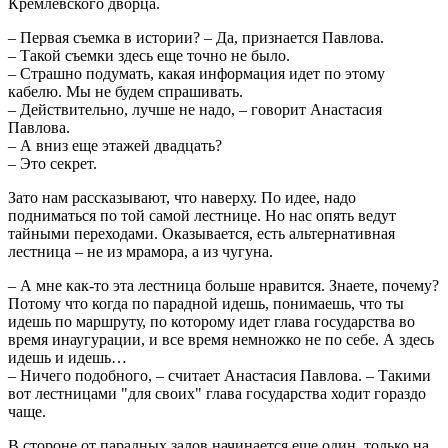
Кремлевского дворца.
– Первая съемка в истории? – Да, признается Павлова.
– Такой съемки здесь еще точно не было.
– Страшно подумать, какая информация идет по этому
кабелю. Мы не будем спрашивать.
– Действительно, лучше не надо, – говорит Анастасия
Павлова.
– А вниз еще этажей двадцать?
– Это секрет.
Зато нам рассказывают, что наверху. По идее, надо
подниматься по той самой лестнице. Но нас опять ведут
тайными переходами. Оказывается, есть альтернативная
лестница – не из мрамора, а из чугуна.
– А мне как-то эта лестница больше нравится. Знаете, почему?
Потому что когда по парадной идешь, понимаешь, что ты
идешь по маршруту, по которому идет глава государства во
время инаугурации, и все время немножко не по себе. А здесь
идешь и идешь…
– Ничего подобного, – считает Анастасия Павлова. – Такими
вот лестницами "для своих" глава государства ходит гораздо
чаще.
В стороне от парадных залов начинается еще один, только на