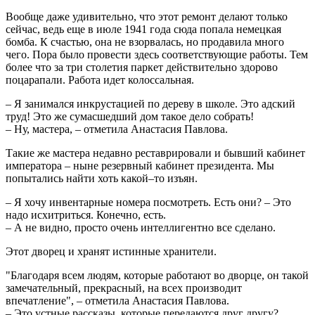
Вообще даже удивительно, что этот ремонт делают только
сейчас, ведь еще в июле 1941 года сюда попала немецкая
бомба. К счастью, она не взорвалась, но продавила много
чего. Пора было провести здесь соответствующие работы. Тем
более что за три столетия паркет действительно здорово
поцарапали. Работа идет колоссальная.
– Я занимался инкрустацией по дереву в школе. Это адский
труд! Это же сумасшедший дом такое дело собрать!
– Ну, мастера, – отметила Анастасия Павлова.
Такие же мастера недавно реставрировали и бывший кабинет
императора – ныне резервный кабинет президента. Мы
попытались найти хоть какой–то изъян.
– Я хочу инвентарные номера посмотреть. Есть они? – Это
надо исхитриться. Конечно, есть.
– А не видно, просто очень интеллигентно все сделано.
Этот дворец и хранят истинные хранители.
"Благодаря всем людям, которые работают во дворце, он такой
замечательный, прекрасный, на всех производит
впечатление", – отметила Анастасия Павлова.
– Это устные рассказы, которые передаются друг другу?