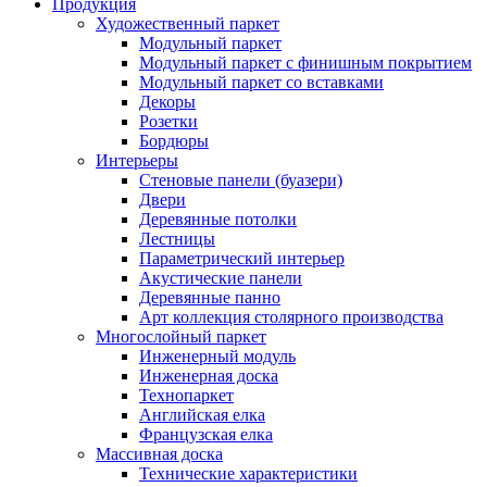
Продукция
Художественный паркет
Модульный паркет
Модульный паркет с финишным покрытием
Модульный паркет со вставками
Декоры
Розетки
Бордюры
Интерьеры
Стеновые панели (буазери)
Двери
Деревянные потолки
Лестницы
Параметрический интерьер
Акустические панели
Деревянные панно
Арт коллекция столярного производства
Многослойный паркет
Инженерный модуль
Инженерная доска
Технопаркет
Английская елка
Французская елка
Массивная доска
Технические характеристики