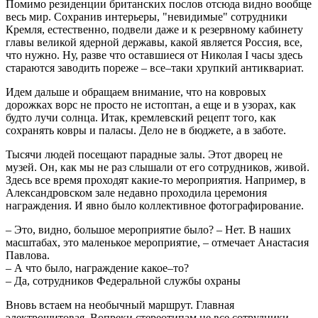
Помимо резиденции британских послов отсюда видно вообще
весь мир. Сохранив интерьеры, "невидимые" сотрудники
Кремля, естественно, подвели даже и к резервному кабинету
главы великой ядерной державы, какой является Россия, все,
что нужно. Ну, разве что оставшиеся от Николая I часы здесь
стараются заводить пореже – все–таки хрупкий антиквариат.
Идем дальше и обращаем внимание, что на ковровых
дорожках ворс не просто не истоптан, а еще и в узорах, как
будто лучи солнца. Итак, кремлевский рецепт того, как
сохранять ковры и паласы. Дело не в бюджете, а в заботе.
Тысячи людей посещают парадные залы. Этот дворец не
музей. Он, как мы не раз слышали от его сотрудников, живой.
Здесь все время проходят какие-то мероприятия. Например, в
Александровском зале недавно проходила церемония
награждения. И явно было коллективное фотографирование.
– Это, видно, большое мероприятие было? – Нет. В наших
масштабах, это маленькое мероприятие, – отмечает Анастасия
Павлова.
– А что было, награждение какое–то?
– Да, сотрудников Федеральной службы охраны
Вновь встаем на необычный маршрут. Главная
электрощитовая. Вопреки стереотипам не все сотрудники