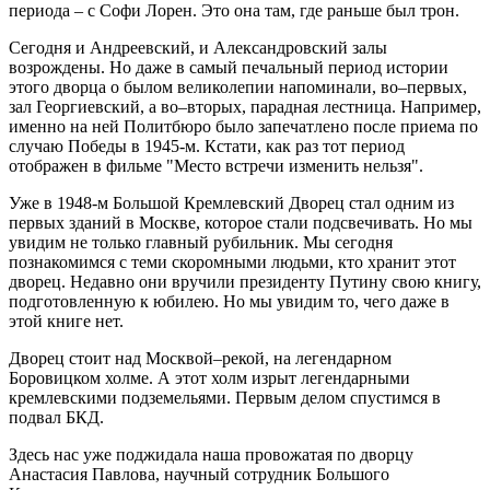
периода – с Софи Лорен. Это она там, где раньше был трон.
Сегодня и Андреевский, и Александровский залы
возрождены. Но даже в самый печальный период истории
этого дворца о былом великолепии напоминали, во–первых,
зал Георгиевский, а во–вторых, парадная лестница. Например,
именно на ней Политбюро было запечатлено после приема по
случаю Победы в 1945-м. Кстати, как раз тот период
отображен в фильме "Место встречи изменить нельзя".
Уже в 1948-м Большой Кремлевский Дворец стал одним из
первых зданий в Москве, которое стали подсвечивать. Но мы
увидим не только главный рубильник. Мы сегодня
познакомимся с теми скоромными людьми, кто хранит этот
дворец. Недавно они вручили президенту Путину свою книгу,
подготовленную к юбилею. Но мы увидим то, чего даже в
этой книге нет.
Дворец стоит над Москвой–рекой, на легендарном
Боровицком холме. А этот холм изрыт легендарными
кремлевскими подземельями. Первым делом спустимся в
подвал БКД.
Здесь нас уже поджидала наша провожатая по дворцу
Анастасия Павлова, научный сотрудник Большого