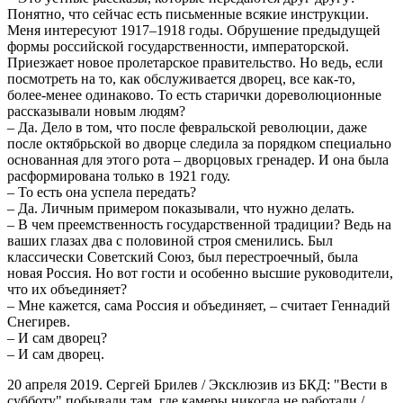
Понятно, что сейчас есть письменные всякие инструкции.
Меня интересуют 1917–1918 годы. Обрушение предыдущей
формы российской государственности, императорской.
Приезжает новое пролетарское правительство. Но ведь, если
посмотреть на то, как обслуживается дворец, все как-то,
более-менее одинаково. То есть старички дореволюционные
рассказывали новым людям?
– Да. Дело в том, что после февральской революции, даже
после октябрьской во дворце следила за порядком специально
основанная для этого рота – дворцовых гренадер. И она была
расформирована только в 1921 году.
– То есть она успела передать?
– Да. Личным примером показывали, что нужно делать.
– В чем преемственность государственной традиции? Ведь на
ваших глазах два с половиной строя сменились. Был
классически Советский Союз, был перестроечный, была
новая Россия. Но вот гости и особенно высшие руководители,
что их объединяет?
– Мне кажется, сама Россия и объединяет, – считает Геннадий
Снегирев.
– И сам дворец?
– И сам дворец.
20 апреля 2019. Сергей Брилев / Эксклюзив из БКД: "Вести в
субботу" побывали там, где камеры никогда не работали /