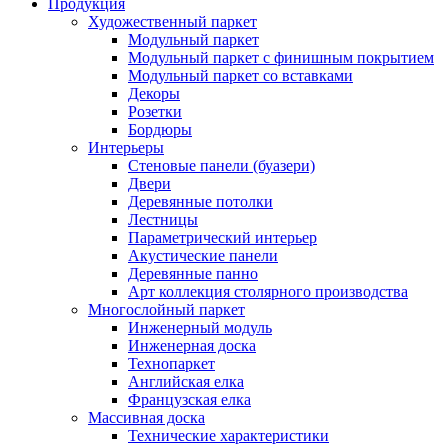
Продукция
Художественный паркет
Модульный паркет
Модульный паркет с финишным покрытием
Модульный паркет со вставками
Декоры
Розетки
Бордюры
Интерьеры
Стеновые панели (буазери)
Двери
Деревянные потолки
Лестницы
Параметрический интерьер
Акустические панели
Деревянные панно
Арт коллекция столярного производства
Многослойный паркет
Инженерный модуль
Инженерная доска
Технопаркет
Английская елка
Французская елка
Массивная доска
Технические характеристики