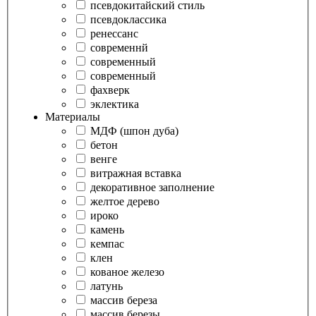
псевдокитайский стиль
псевдоклассика
ренессанс
современнй
современный
современный
фахверк
эклектика
Материалы
МДФ (шпон дуба)
бетон
венге
витражная вставка
декоративное заполнение
желтое дерево
ироко
камень
кемпас
клен
кованое железо
латунь
массив береза
массив березы