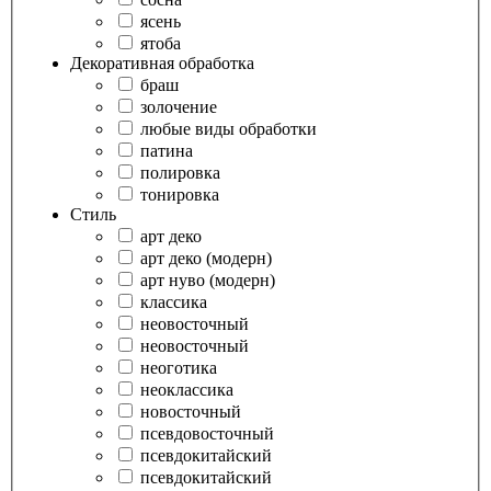
ясень
ятоба
Декоративная обработка
браш
золочение
любые виды обработки
патина
полировка
тонировка
Стиль
арт деко
арт деко (модерн)
арт нуво (модерн)
классика
неовосточный
неовосточный
неоготика
неоклассика
новосточный
псевдовосточный
псевдокитайский
псевдокитайский