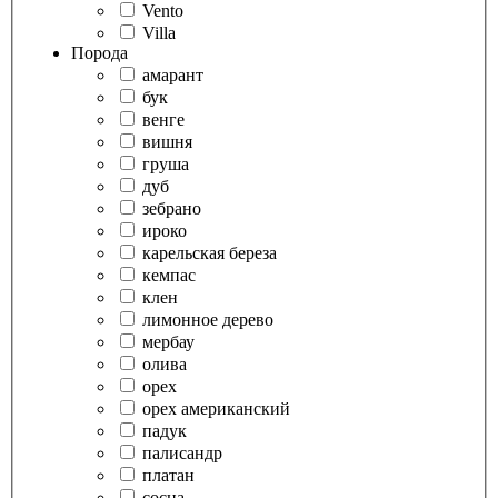
Vento
Villa
Порода
амарант
бук
венге
вишня
груша
дуб
зебрано
ироко
карельская береза
кемпас
клен
лимонное дерево
мербау
олива
орех
орех американский
падук
палисандр
платан
сосна