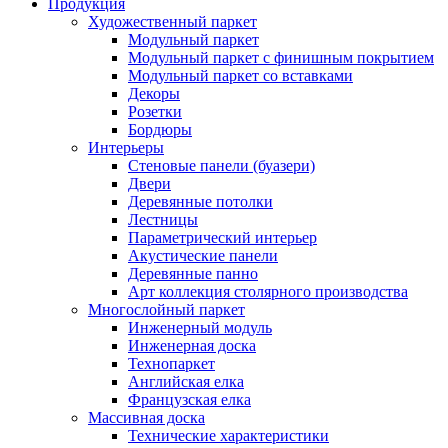
Продукция
Художественный паркет
Модульный паркет
Модульный паркет с финишным покрытием
Модульный паркет со вставками
Декоры
Розетки
Бордюры
Интерьеры
Стеновые панели (буазери)
Двери
Деревянные потолки
Лестницы
Параметрический интерьер
Акустические панели
Деревянные панно
Арт коллекция столярного производства
Многослойный паркет
Инженерный модуль
Инженерная доска
Технопаркет
Английская елка
Французская елка
Массивная доска
Технические характеристики