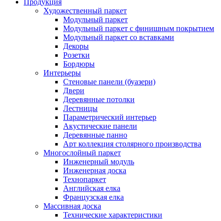
Продукция
Художественный паркет
Модульный паркет
Модульный паркет с финишным покрытием
Модульный паркет со вставками
Декоры
Розетки
Бордюры
Интерьеры
Стеновые панели (буазери)
Двери
Деревянные потолки
Лестницы
Параметрический интерьер
Акустические панели
Деревянные панно
Арт коллекция столярного производства
Многослойный паркет
Инженерный модуль
Инженерная доска
Технопаркет
Английская елка
Французская елка
Массивная доска
Технические характеристики