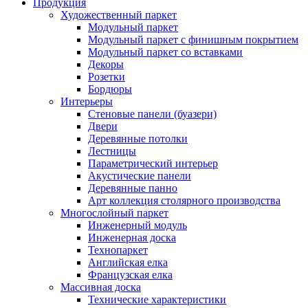
Продукция
Художественный паркет
Модульный паркет
Модульный паркет с финишным покрытием
Модульный паркет со вставками
Декоры
Розетки
Бордюры
Интерьеры
Стеновые панели (буазери)
Двери
Деревянные потолки
Лестницы
Параметрический интерьер
Акустические панели
Деревянные панно
Арт коллекция столярного производства
Многослойный паркет
Инженерный модуль
Инженерная доска
Технопаркет
Английская елка
Французская елка
Массивная доска
Технические характеристики