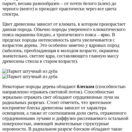
паркет, весьма разнообразен – от почти белого (клен) до
черного (венге) и проходит практически через все цвета
спектра.
Цвет древесины зависит от климата, в котором произрастает
данная порода. Обычно породы умеренного климатического
пояса окрашены бледно, а тропического пояса – ярко. В
пределах породы интенсивность цвета увеличивается с
возрастом дерева. Это особенно заметно у ядровых пород
(заболонь, преобладающая в молодом возрасте, окрашена
значительно, светлее ядра, составляющего главную массу
древесины ствола в старом возрасте).
Некоторые породы дерева обладают
блеском
(способностью
направленно отражать световой поток). Способностью
зеркально отражать свет обладают сердцевинные лучи на
радиальных разрезах. Стоит отметить, что зрительное
восприятие блеска древесины зависит от характера
освещения, а также от соотношения доли света, отраженного
сердцевинными лучами и диффузно рассеиваемого остальной
поверхностью, имеющей значительные структурные
неровности. В радиальном разрезе блеском обладают такие