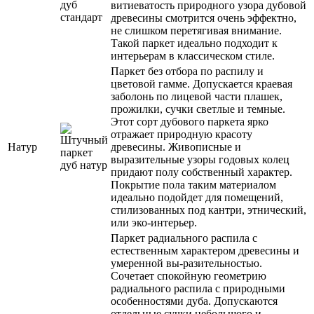
витиеватость природного узора дубовой
древесины смотрится очень эффектно,
не слишком перетягивая внимание.
Такой паркет идеально подходит к
интерьерам в классическом стиле.
Паркет без отбора по распилу и
цветовой гамме. Допускается краевая
заболонь по лицевой части плашек,
прожилки, сучки светлые и темные.
Этот сорт дубового паркета ярко
отражает природную красоту
Натур
древесины. Живописные и
выразительные узоры годовых колец
придают полу собственный характер.
Покрытие пола таким материалом
идеально подойдет для помещений,
стилизованных под кантри, этнический,
или эко-интерьер.
Паркет радиального распила с
естественным характером древесины и
умеренной вы-разительностью.
Сочетает спокойную геометрию
радиального распила с природными
особенностями дуба. Допускаются
отдельные сучки небольшого и