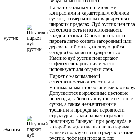
визуальный образ пола.
Паркет с сильными цветовыми
контрастами и характерным обилием
сучков, размер которых варьируется в
широких пределах. Дуб рустик ценят за
естественность и неповторимость
каждой планки. С помощью такого
Рустик
паркета легко создать загородный или
деревенский стиль, пользующийся
сегодня большой популярностью.
Именно дуб рустик подвергают
эффекту состаривания и часто
используют для отделки стен.
Паркет с максимальной
естественностью древесины и
минимальными требованиями к отбору.
Допускаются выраженные цветовые
перепады, заболонь, крупные и частые
сучки, а также незначительные
трещины и природные неровности
структуры. Такой паркет отражает
подлинную “живую” при-роду дуба, в
которой каждая плашка неповторима.
Эконом
Чаще используют в интерьерах в стиле
рустик, лофт или прованс, где