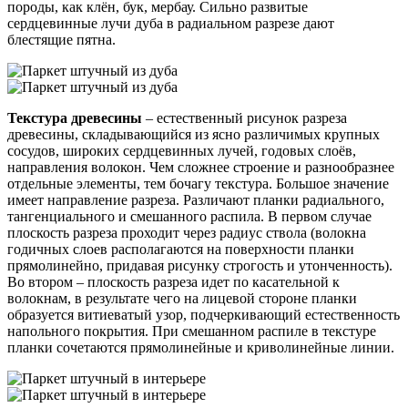
породы, как клён, бук, мербау. Сильно развитые
сердцевинные лучи дуба в радиальном разрезе дают
блестящие пятна.
Текстура древесины
– естественный рисунок разреза
древесины, складывающийся из ясно различимых крупных
сосудов, широких сердцевинных лучей, годовых слоёв,
направления волокон. Чем сложнее строение и разнообразнее
отдельные элементы, тем бочагу текстура. Большое значение
имеет направление разреза. Различают планки радиального,
тангенциального и смешанного распила. В первом случае
плоскость разреза проходит через радиус ствола (волокна
годичных слоев располагаются на поверхности планки
прямолинейно, придавая рисунку строгость и утонченность).
Во втором – плоскость разреза идет по касательной к
волокнам, в результате чего на лицевой стороне планки
образуется витиеватый узор, подчеркивающий естественность
напольного покрытия. При смешанном распиле в текстуре
планки сочетаются прямолинейные и криволинейные линии.