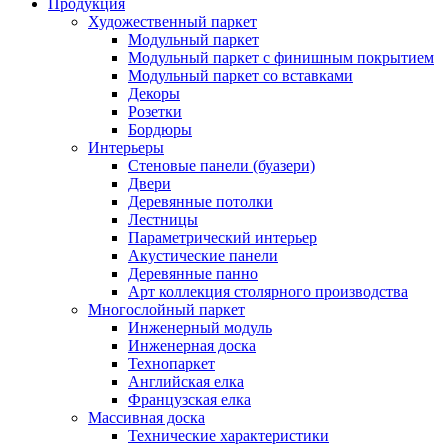
Продукция
Художественный паркет
Модульный паркет
Модульный паркет с финишным покрытием
Модульный паркет со вставками
Декоры
Розетки
Бордюры
Интерьеры
Стеновые панели (буазери)
Двери
Деревянные потолки
Лестницы
Параметрический интерьер
Акустические панели
Деревянные панно
Арт коллекция столярного производства
Многослойный паркет
Инженерный модуль
Инженерная доска
Технопаркет
Английская елка
Французская елка
Массивная доска
Технические характеристики