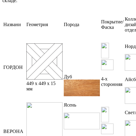
складе.
Колл
Покрытие/
Названи
Геометрия
Порода
диза
Фаска
отде
Норд
ГОРДОН
Дуб
4-х
Айсб
449 x 449 x 15
сторонняя
мм
Ясень
Свет
ВЕРОНА