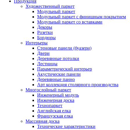
Продукция
Художественный паркет
Модульный паркет
Модульный паркет с финишным покрытием
Модульный паркет со вставками
Декоры
Розетки
Бордюры
Интерьеры
Стеновые панели (буазери)
Двери
Деревянные потолки
Лестницы
Параметрический интерьер
Акустические панели
Деревянные панно
Арт коллекция столярного производства
Многослойный паркет
Инженерный модуль
Инженерная доска
Технопаркет
Английская елка
Французская елка
Массивная доска
Технические характеристики