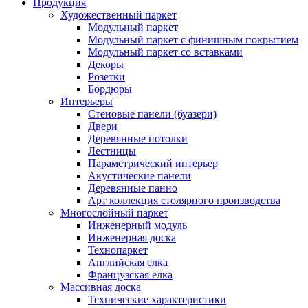
Продукция
Художественный паркет
Модульный паркет
Модульный паркет с финишным покрытием
Модульный паркет со вставками
Декоры
Розетки
Бордюры
Интерьеры
Стеновые панели (буазери)
Двери
Деревянные потолки
Лестницы
Параметрический интерьер
Акустические панели
Деревянные панно
Арт коллекция столярного производства
Многослойный паркет
Инженерный модуль
Инженерная доска
Технопаркет
Английская елка
Французская елка
Массивная доска
Технические характеристики