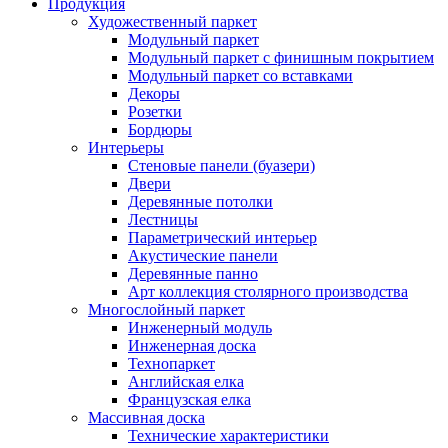
Продукция
Художественный паркет
Модульный паркет
Модульный паркет с финишным покрытием
Модульный паркет со вставками
Декоры
Розетки
Бордюры
Интерьеры
Стеновые панели (буазери)
Двери
Деревянные потолки
Лестницы
Параметрический интерьер
Акустические панели
Деревянные панно
Арт коллекция столярного производства
Многослойный паркет
Инженерный модуль
Инженерная доска
Технопаркет
Английская елка
Французская елка
Массивная доска
Технические характеристики