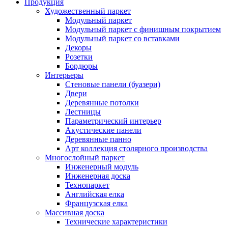
Продукция
Художественный паркет
Модульный паркет
Модульный паркет с финишным покрытием
Модульный паркет со вставками
Декоры
Розетки
Бордюры
Интерьеры
Стеновые панели (буазери)
Двери
Деревянные потолки
Лестницы
Параметрический интерьер
Акустические панели
Деревянные панно
Арт коллекция столярного производства
Многослойный паркет
Инженерный модуль
Инженерная доска
Технопаркет
Английская елка
Французская елка
Массивная доска
Технические характеристики