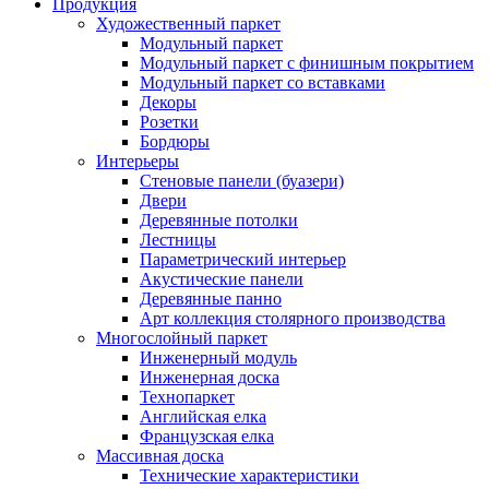
Продукция
Художественный паркет
Модульный паркет
Модульный паркет с финишным покрытием
Модульный паркет со вставками
Декоры
Розетки
Бордюры
Интерьеры
Стеновые панели (буазери)
Двери
Деревянные потолки
Лестницы
Параметрический интерьер
Акустические панели
Деревянные панно
Арт коллекция столярного производства
Многослойный паркет
Инженерный модуль
Инженерная доска
Технопаркет
Английская елка
Французская елка
Массивная доска
Технические характеристики