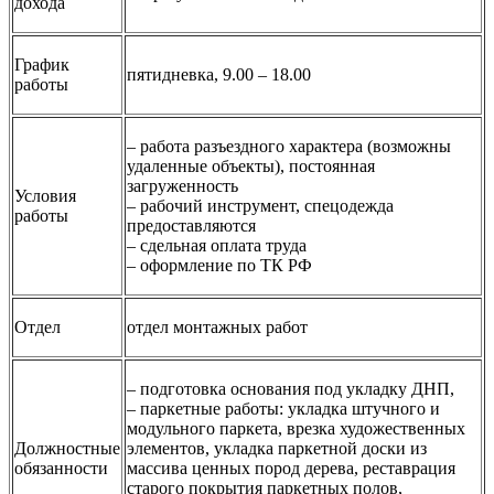
дохода
График
пятидневка, 9.00 – 18.00
работы
– работа разъездного характера (возможны
удаленные объекты), постоянная
загруженность
Условия
– рабочий инструмент, спецодежда
работы
предоставляются
– сдельная оплата труда
– оформление по ТК РФ
Отдел
отдел монтажных работ
– подготовка основания под укладку ДНП,
– паркетные работы: укладка штучного и
модульного паркета, врезка художественных
Должностные
элементов, укладка паркетной доски из
обязанности
массива ценных пород дерева, реставрация
старого покрытия паркетных полов,