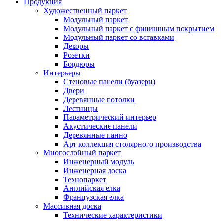
Продукция
Художественный паркет
Модульный паркет
Модульный паркет с финишным покрытием
Модульный паркет со вставками
Декоры
Розетки
Бордюры
Интерьеры
Стеновые панели (буазери)
Двери
Деревянные потолки
Лестницы
Параметрический интерьер
Акустические панели
Деревянные панно
Арт коллекция столярного производства
Многослойный паркет
Инженерный модуль
Инженерная доска
Технопаркет
Английская елка
Французская елка
Массивная доска
Технические характеристики