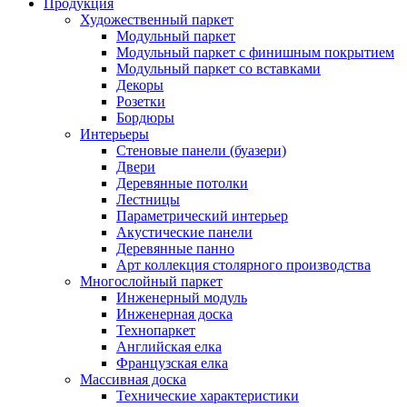
Продукция
Художественный паркет
Модульный паркет
Модульный паркет с финишным покрытием
Модульный паркет со вставками
Декоры
Розетки
Бордюры
Интерьеры
Стеновые панели (буазери)
Двери
Деревянные потолки
Лестницы
Параметрический интерьер
Акустические панели
Деревянные панно
Арт коллекция столярного производства
Многослойный паркет
Инженерный модуль
Инженерная доска
Технопаркет
Английская елка
Французская елка
Массивная доска
Технические характеристики