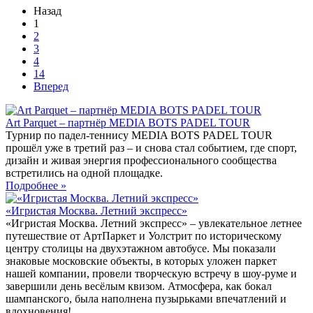
Назад
1
2
3
4
14
Вперед
Art Parquet – партнёр MEDIA BOTS PADEL TOUR
Турнир по падел-теннису MEDIA BOTS PADEL TOUR
прошёл уже в третий раз – и снова стал событием, где спорт,
дизайн и живая энергия профессионального сообщества
встретились на одной площадке.
Подробнее »
«Игристая Москва. Летний экспресс»
«Игристая Москва. Летний экспресс» – увлекательное летнее
путешествие от АртПаркет и Уолстрит по историческому
центру столицы на двухэтажном автобусе. Мы показали
знаковые московские объекты, в которых уложен паркет
нашей компании, провели творческую встречу в шоу-руме и
завершили день весёлым квизом. Атмосфера, как бокал
шампанского, была наполнена пузырьками впечатлений и
вдохновения!