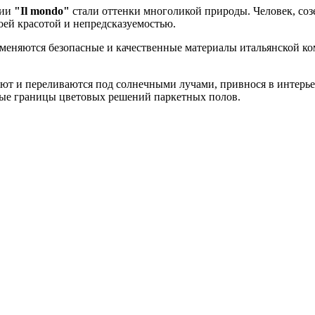
ции
"Il mondo"
стали оттенки многоликой природы. Человек, соз
воей красотой и непредсказуемостью.
именяются безопасные и качественные материалы итальянской к
ают и переливаются под солнечными лучами, привнося в интерь
чные границы цветовых решений паркетных полов.