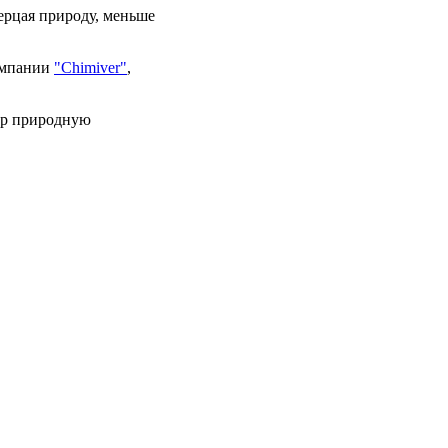
ерцая природу, меньше
омпании
"Chimiver"
,
ер природную