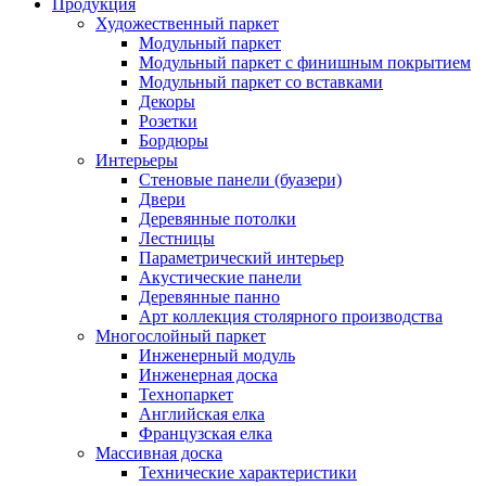
Продукция
Художественный паркет
Модульный паркет
Модульный паркет с финишным покрытием
Модульный паркет со вставками
Декоры
Розетки
Бордюры
Интерьеры
Стеновые панели (буазери)
Двери
Деревянные потолки
Лестницы
Параметрический интерьер
Акустические панели
Деревянные панно
Арт коллекция столярного производства
Многослойный паркет
Инженерный модуль
Инженерная доска
Технопаркет
Английская елка
Французская елка
Массивная доска
Технические характеристики