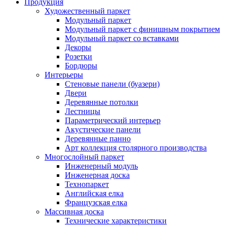
Продукция
Художественный паркет
Модульный паркет
Модульный паркет с финишным покрытием
Модульный паркет со вставками
Декоры
Розетки
Бордюры
Интерьеры
Стеновые панели (буазери)
Двери
Деревянные потолки
Лестницы
Параметрический интерьер
Акустические панели
Деревянные панно
Арт коллекция столярного производства
Многослойный паркет
Инженерный модуль
Инженерная доска
Технопаркет
Английская елка
Французская елка
Массивная доска
Технические характеристики