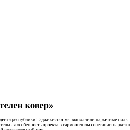
стелен ковер»
идента республики Таджикистан мы выполнили паркетные полы в
ельная особенность проекта в гармоничном сочетании паркетн
ый увлекательный мир.