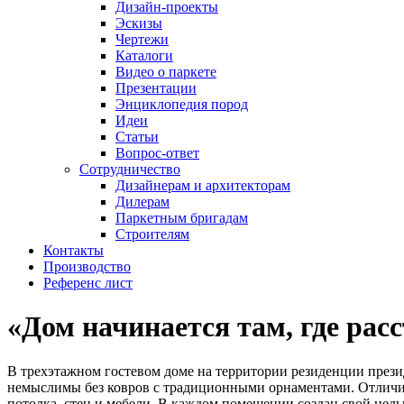
Дизайн-проекты
Эскизы
Чертежи
Каталоги
Видео о паркете
Презентации
Энциклопедия пород
Идеи
Статьи
Вопрос-ответ
Сотрудничество
Дизайнерам и архитекторам
Дилерам
Паркетным бригадам
Строителям
Контакты
Производство
Референс лист
«Дом начинается там, где рас
В трехэтажном гостевом доме на территории резиденции през
немыслимы без ковров с традиционными орнаментами. Отличит
потолка, стен и мебели. В каждом помещении создан свой цел