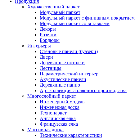
Продукция
Художественный паркет
Модульный паркет
Модульный паркет с финишным покрытием
Модульный паркет со вставками
Декоры
Розетки
Бордюры
Интерьеры
Стеновые панели (буазери)
Двери
Деревянные потолки
Лестницы
Параметрический интерьер
Акустические панели
Деревянные панно
Арт коллекция столярного производства
Многослойный паркет
Инженерный модуль
Инженерная доска
Технопаркет
Английская елка
Французская елка
Массивная доска
Технические характеристики