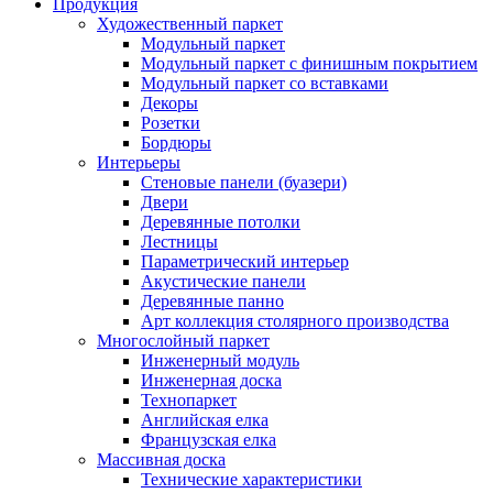
Продукция
Художественный паркет
Модульный паркет
Модульный паркет с финишным покрытием
Модульный паркет со вставками
Декоры
Розетки
Бордюры
Интерьеры
Стеновые панели (буазери)
Двери
Деревянные потолки
Лестницы
Параметрический интерьер
Акустические панели
Деревянные панно
Арт коллекция столярного производства
Многослойный паркет
Инженерный модуль
Инженерная доска
Технопаркет
Английская елка
Французская елка
Массивная доска
Технические характеристики