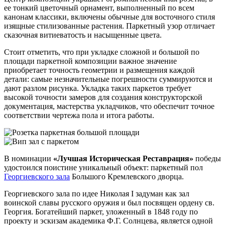
ее тонкий цветочный орнамент, выполненный по всем
канонам классики, включены обычные для восточного стиля
изящные стилизованные растения. Паркетный узор отличает
сказочная витиеватость и насыщенные цвета.
Стоит отметить, что при укладке сложной и большой по
площади паркетной композиции важное значение
приобретает точность геометрии и размещения каждой
детали: самые незначительные погрешности суммируются и
дают разлом рисунка. Укладка таких паркетов требует
высокой точности замеров для создания конструкторской
документация, мастерства укладчиков, что обеспечит точное
соответствии чертежа пола и итога работы.
В номинации
«Лучшая Историческая Реставрация»
победы
удостоился поистине уникальный объект: паркетный пол
Георгиевского зала
Большого Кремлевского дворца.
Георгиевского зала по идее Николая I задуман как зал
воинской славы русского оружия и был посвящен ордену св.
Георгия. Богатейший паркет, уложенный в 1848 году по
проекту и эскизам академика Ф.Г. Солнцева, является одной