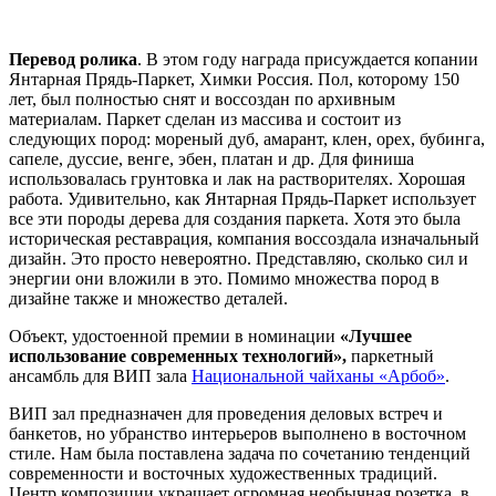
Перевод ролика
. В этом году награда присуждается копании
Янтарная Прядь-Паркет, Химки Россия. Пол, которому 150
лет, был полностью снят и воссоздан по архивным
материалам. Паркет сделан из массива и состоит из
следующих пород: мореный дуб, амарант, клен, орех, бубинга,
сапеле, дуссие, венге, эбен, платан и др. Для финиша
использовалась грунтовка и лак на растворителях. Хорошая
работа. Удивительно, как Янтарная Прядь-Паркет использует
все эти породы дерева для создания паркета. Хотя это была
историческая реставрация, компания воссоздала изначальный
дизайн. Это просто невероятно. Представляю, сколько сил и
энергии они вложили в это. Помимо множества пород в
дизайне также и множество деталей.
Объект, удостоенной премии в номинации
«Лучшее
использование современных технологий»,
паркетный
ансамбль для ВИП зала
Национальной чайханы «Арбоб»
.
ВИП зал предназначен для проведения деловых встреч и
банкетов, но убранство интерьеров выполнено в восточном
стиле. Нам была поставлена задача по сочетанию тенденций
современности и восточных художественных традиций.
Центр композиции украшает огромная необычная розетка, в