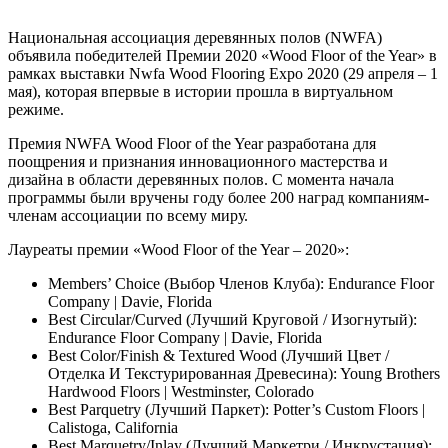
Национальная ассоциация деревянных полов (NWFA)
объявила победителей Премии 2020 «Wood Floor of the Year» в
рамках выставки Nwfa Wood Flooring Expo 2020 (29 апреля – 1
мая), которая впервые в истории прошла в виртуальном
режиме.
Премия NWFA Wood Floor of the Year разработана для
поощрения и признания инновационного мастерства и
дизайна в области деревянных полов. С момента начала
программы были вручены году более 200 наград компаниям-
членам ассоциации по всему миру.
Лауреаты премии «Wood Floor of the Year – 2020»:
Members’ Choice (Выбор Членов Клуба): Endurance Floor
Company | Davie, Florida
Best Circular/Curved (Лучший Круговой / Изогнутый):
Endurance Floor Company | Davie, Florida
Best Color/Finish & Textured Wood (Лучший Цвет /
Отделка И Текстурированная Древесина): Young Brothers
Hardwood Floors | Westminster, Colorado
Best Parquetry (Лучший Паркет): Potter’s Custom Floors |
Calistoga, California
Best Marquetry/Inlay (Лучший Маркетри / Инкрустация):