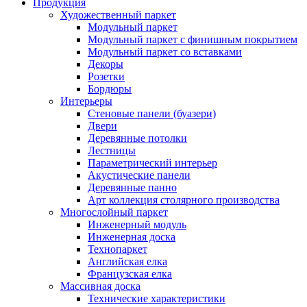
Продукция
Художественный паркет
Модульный паркет
Модульный паркет с финишным покрытием
Модульный паркет со вставками
Декоры
Розетки
Бордюры
Интерьеры
Стеновые панели (буазери)
Двери
Деревянные потолки
Лестницы
Параметрический интерьер
Акустические панели
Деревянные панно
Арт коллекция столярного производства
Многослойный паркет
Инженерный модуль
Инженерная доска
Технопаркет
Английская елка
Французская елка
Массивная доска
Технические характеристики