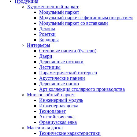
Продукция
Художественный паркет
Модульный паркет
Модульный паркет с финишным покрытием
Модульный паркет со вставками
Декоры
Розетки
Бордюры
Интерьеры
Стеновые панели (буазери)
Двери
Деревянные потолки
Лестницы
Параметрический интерьер
Акустические панели
Деревянные панно
Арт коллекция столярного производства
Многослойный паркет
Инженерный модуль
Инженерная доска
Технопаркет
Английская елка
Французская елка
Массивная доска
Технические характеристики