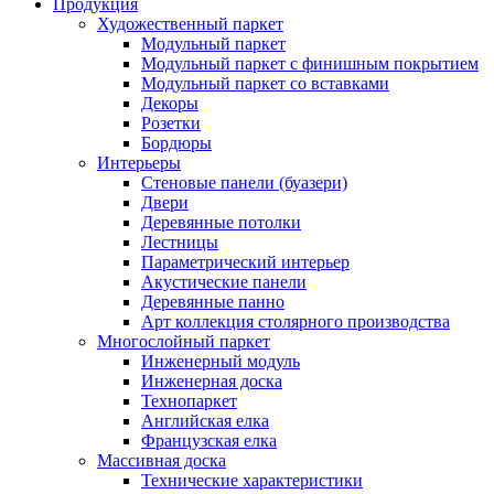
Продукция
Художественный паркет
Модульный паркет
Модульный паркет с финишным покрытием
Модульный паркет со вставками
Декоры
Розетки
Бордюры
Интерьеры
Стеновые панели (буазери)
Двери
Деревянные потолки
Лестницы
Параметрический интерьер
Акустические панели
Деревянные панно
Арт коллекция столярного производства
Многослойный паркет
Инженерный модуль
Инженерная доска
Технопаркет
Английская елка
Французская елка
Массивная доска
Технические характеристики