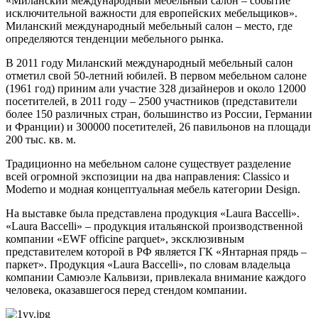
«Миланский международный мебельный салон – событие
исключительной важности для европейских мебельщиков».
Миланский международный мебельный салон – место, где
определяются тенденции мебельного рынка.
В 2011 году Миланский международный мебельный салон
отметил свой 50-летний юбилей. В первом мебельном салоне
(1961 год) приним али участие 328 дизайнеров и около 12000
посетителей, в 2011 году – 2500 участников (представители
более 150 различных стран, большинство из России, Германии
и Франции) и 300000 посетителей, 26 павильонов на площади
200 тыс. кв. м.
Традиционно на мебельном салоне существует разделение
всей огромной экспозиции на два направления: Classico и
Moderno и модная концептуальная мебель категории Design.
На выставке была представлена продукция «Laura Baccelli».
«Laura Baccelli» – продукция итальянской производственной
компании «EWF officine parquet», эксклюзивным
представителем которой в РФ является ГК «Янтарная прядь –
паркет». Продукция «Laura Baccelli», по словам владельца
компании Самюэле Кальвизи, привлекала внимание каждого
человека, оказавшегося перед стендом компании.