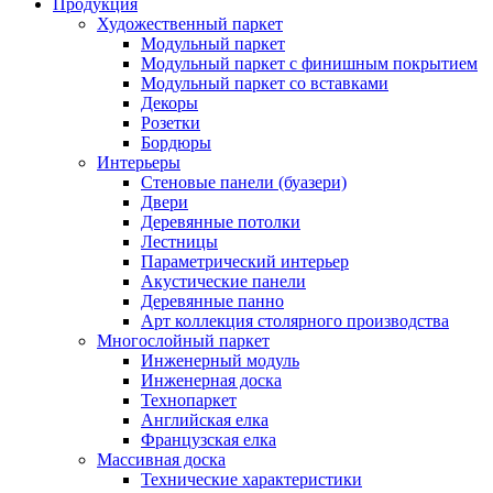
Продукция
Художественный паркет
Модульный паркет
Модульный паркет с финишным покрытием
Модульный паркет со вставками
Декоры
Розетки
Бордюры
Интерьеры
Стеновые панели (буазери)
Двери
Деревянные потолки
Лестницы
Параметрический интерьер
Акустические панели
Деревянные панно
Арт коллекция столярного производства
Многослойный паркет
Инженерный модуль
Инженерная доска
Технопаркет
Английская елка
Французская елка
Массивная доска
Технические характеристики