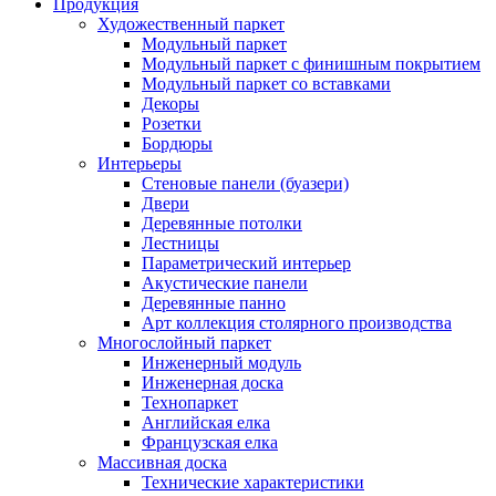
Продукция
Художественный паркет
Модульный паркет
Модульный паркет с финишным покрытием
Модульный паркет со вставками
Декоры
Розетки
Бордюры
Интерьеры
Стеновые панели (буазери)
Двери
Деревянные потолки
Лестницы
Параметрический интерьер
Акустические панели
Деревянные панно
Арт коллекция столярного производства
Многослойный паркет
Инженерный модуль
Инженерная доска
Технопаркет
Английская елка
Французская елка
Массивная доска
Технические характеристики