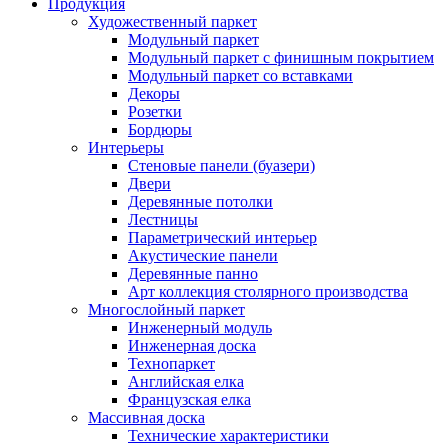
Продукция
Художественный паркет
Модульный паркет
Модульный паркет с финишным покрытием
Модульный паркет со вставками
Декоры
Розетки
Бордюры
Интерьеры
Стеновые панели (буазери)
Двери
Деревянные потолки
Лестницы
Параметрический интерьер
Акустические панели
Деревянные панно
Арт коллекция столярного производства
Многослойный паркет
Инженерный модуль
Инженерная доска
Технопаркет
Английская елка
Французская елка
Массивная доска
Технические характеристики