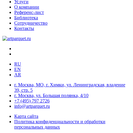
Услуги
О компании
Референс-лист
Библиотека
Сотрудничество
Контакты
RU
EN
AR
г. Москва, МО, г. Химки, ул. Ленинградская, владение
39, стр. 5
г. Москва, ул. Большая полянка, 4/10
+7 (495) 797 2726
info@artparquet.ru
Карта сайта
Политика конфиденциальности и обработки
персональных данных