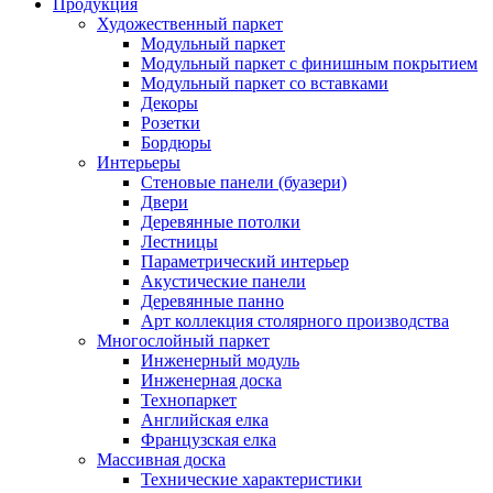
Продукция
Художественный паркет
Модульный паркет
Модульный паркет с финишным покрытием
Модульный паркет со вставками
Декоры
Розетки
Бордюры
Интерьеры
Стеновые панели (буазери)
Двери
Деревянные потолки
Лестницы
Параметрический интерьер
Акустические панели
Деревянные панно
Арт коллекция столярного производства
Многослойный паркет
Инженерный модуль
Инженерная доска
Технопаркет
Английская елка
Французская елка
Массивная доска
Технические характеристики