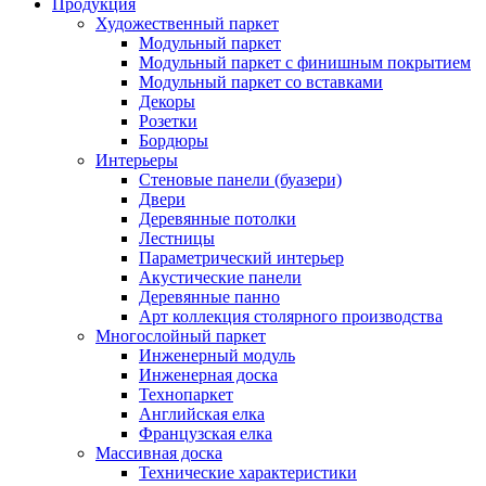
Продукция
Художественный паркет
Модульный паркет
Модульный паркет с финишным покрытием
Модульный паркет со вставками
Декоры
Розетки
Бордюры
Интерьеры
Стеновые панели (буазери)
Двери
Деревянные потолки
Лестницы
Параметрический интерьер
Акустические панели
Деревянные панно
Арт коллекция столярного производства
Многослойный паркет
Инженерный модуль
Инженерная доска
Технопаркет
Английская елка
Французская елка
Массивная доска
Технические характеристики