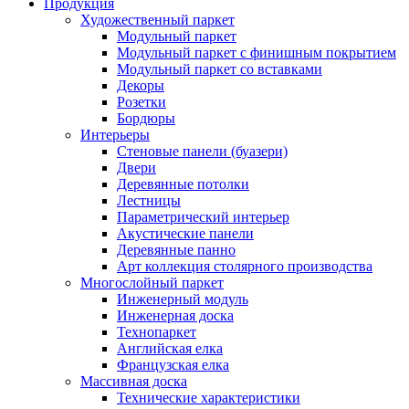
Продукция
Художественный паркет
Модульный паркет
Модульный паркет с финишным покрытием
Модульный паркет со вставками
Декоры
Розетки
Бордюры
Интерьеры
Стеновые панели (буазери)
Двери
Деревянные потолки
Лестницы
Параметрический интерьер
Акустические панели
Деревянные панно
Арт коллекция столярного производства
Многослойный паркет
Инженерный модуль
Инженерная доска
Технопаркет
Английская елка
Французская елка
Массивная доска
Технические характеристики