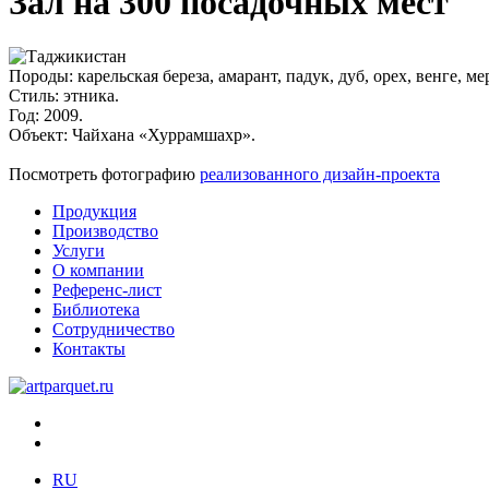
Зал на 300 посадочных мест
Породы:
карельская береза, амарант, падук, дуб, орех, венге, ме
Стиль:
этника.
Год:
2009.
Объект:
Чайхана «Хуррамшахр».
Посмотреть фотографию
реализованного дизайн-проекта
Продукция
Производство
Услуги
О компании
Референс-лист
Библиотека
Сотрудничество
Контакты
RU