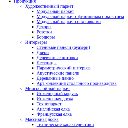
Продукция
Художественный паркет
Модульный паркет
Модульный паркет с финишным покрытием
Модульный паркет со вставками
Декоры
Розетки
Бордюры
Интерьеры
Стеновые панели (буазери)
Двери
Деревянные потолки
Лестницы
Параметрический интерьер
Акустические панели
Деревянные панно
Арт коллекция столярного производства
Многослойный паркет
Инженерный модуль
Инженерная доска
Технопаркет
Английская елка
Французская елка
Массивная доска
Технические характеристики