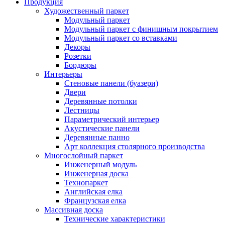
Продукция
Художественный паркет
Модульный паркет
Модульный паркет с финишным покрытием
Модульный паркет со вставками
Декоры
Розетки
Бордюры
Интерьеры
Стеновые панели (буазери)
Двери
Деревянные потолки
Лестницы
Параметрический интерьер
Акустические панели
Деревянные панно
Арт коллекция столярного производства
Многослойный паркет
Инженерный модуль
Инженерная доска
Технопаркет
Английская елка
Французская елка
Массивная доска
Технические характеристики