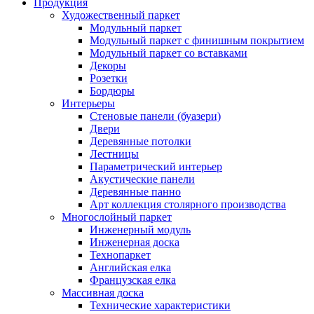
Продукция
Художественный паркет
Модульный паркет
Модульный паркет с финишным покрытием
Модульный паркет со вставками
Декоры
Розетки
Бордюры
Интерьеры
Стеновые панели (буазери)
Двери
Деревянные потолки
Лестницы
Параметрический интерьер
Акустические панели
Деревянные панно
Арт коллекция столярного производства
Многослойный паркет
Инженерный модуль
Инженерная доска
Технопаркет
Английская елка
Французская елка
Массивная доска
Технические характеристики