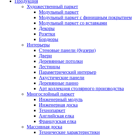
Продукция
Художественный паркет
Модульный паркет
Модульный паркет с финишным покрытием
Модульный паркет со вставками
Декоры
Розетки
Бордюры
Интерьеры
Стеновые панели (буазери)
Двери
Деревянные потолки
Лестницы
Параметрический интерьер
Акустические панели
Деревянные панно
Арт коллекция столярного производства
Многослойный паркет
Инженерный модуль
Инженерная доска
Технопаркет
Английская елка
Французская елка
Массивная доска
Технические характеристики