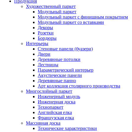
Продукция
Художественный паркет
Модульный паркет
Модульный паркет с финишным покрытием
Модульный паркет со вставками
Декоры
Розетки
Бордюры
Интерьеры
Стеновые панели (буазери)
Двери
Деревянные потолки
Лестницы
Параметрический интерьер
Акустические панели
Деревянные панно
Арт коллекция столярного производства
Многослойный паркет
Инженерный модуль
Инженерная доска
Технопаркет
Английская елка
Французская елка
Массивная доска
Технические характеристики