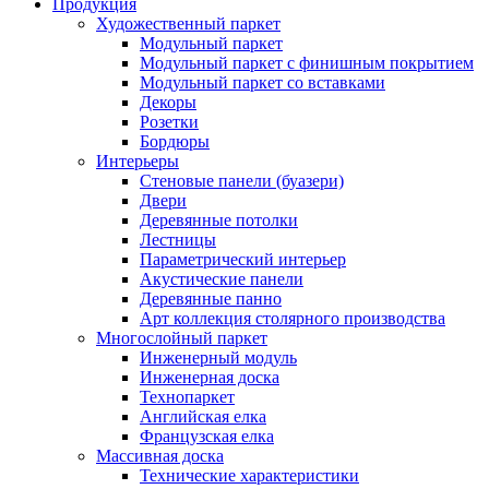
Продукция
Художественный паркет
Модульный паркет
Модульный паркет с финишным покрытием
Модульный паркет со вставками
Декоры
Розетки
Бордюры
Интерьеры
Стеновые панели (буазери)
Двери
Деревянные потолки
Лестницы
Параметрический интерьер
Акустические панели
Деревянные панно
Арт коллекция столярного производства
Многослойный паркет
Инженерный модуль
Инженерная доска
Технопаркет
Английская елка
Французская елка
Массивная доска
Технические характеристики